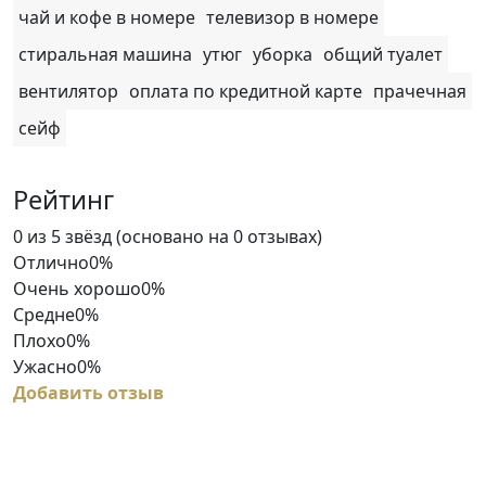
чай и кофе в номере
телевизор в номере
стиральная машина
утюг
уборка
общий туалет
вентилятор
оплата по кредитной карте
прачечная
сейф
Рейтинг
Rated
0 из 5 звёзд (основано на 0 отзывах)
0
Отлично
0%
out
Очень хорошо
0%
of
Средне
0%
5
Плохо
0%
Ужасно
0%
Добавить отзыв