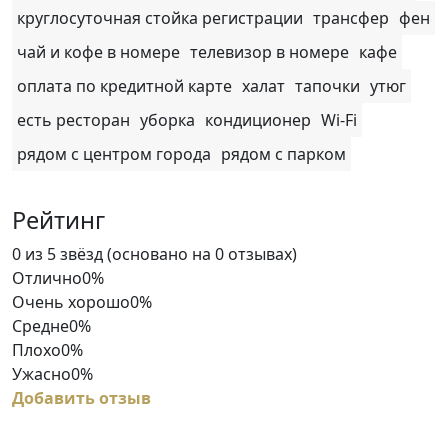
круглосуточная стойка регистрации
трансфер
фен
чай и кофе в номере
телевизор в номере
кафе
оплата по кредитной карте
халат
тапочки
утюг
есть ресторан
уборка
кондиционер
Wi-Fi
рядом с центром города
рядом с парком
Рейтинг
Rated
0 из 5 звёзд (основано на 0 отзывах)
0
Отлично
0%
out
Очень хорошо
0%
of
Средне
0%
5
Плохо
0%
Ужасно
0%
Добавить отзыв