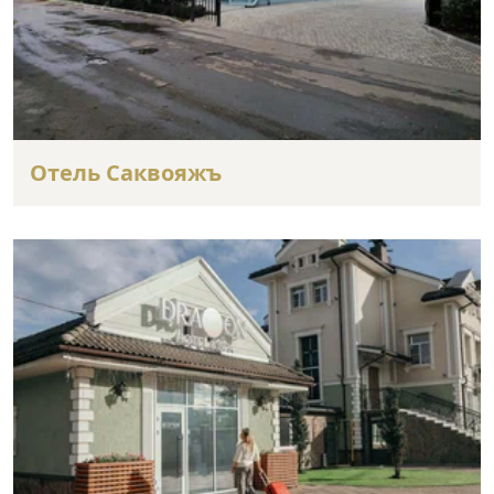
Отель Саквояжъ