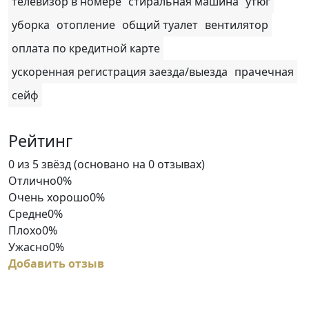
телевизор в номере
стиральная машина
утюг
уборка
отопление
общий туалет
вентилятор
оплата по кредитной карте
ускоренная регистрация заезда/выезда
прачечная
сейф
Рейтинг
Rated
0 из 5 звёзд (основано на 0 отзывах)
0
Отлично
0%
out
Очень хорошо
0%
of
Средне
0%
5
Плохо
0%
Ужасно
0%
Добавить отзыв