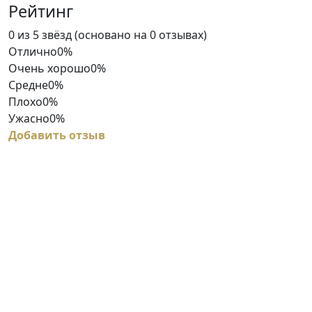
Рейтинг
Rated
0 из 5 звёзд (основано на 0 отзывах)
0
Отлично
0%
out
Очень хорошо
0%
of
Средне
0%
5
Плохо
0%
Ужасно
0%
Добавить отзыв