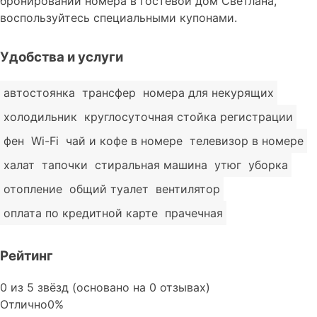
бронировании номера в гостевой дом Светлана,
воспользуйтесь специальными купонами.
Удобства и услуги
автостоянка
трансфер
номера для некурящих
холодильник
круглосуточная стойка регистрации
фен
Wi-Fi
чай и кофе в номере
телевизор в номере
халат
тапочки
стиральная машина
утюг
уборка
отопление
общий туалет
вентилятор
оплата по кредитной карте
прачечная
Рейтинг
Rated
0 из 5 звёзд (основано на 0 отзывах)
0
Отлично
0%