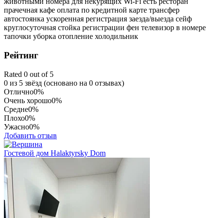
животными
номера для некурящих
Wi-Fi
есть ресторан
прачечная
кафе
оплата по кредитной карте
трансфер
автостоянка
ускоренная регистрация заезда/выезда
сейф
круглосуточная стойка регистрации
фен
телевизор в номере
тапочки
уборка
отопление
холодильник
Рейтинг
Rated 0 out of 5
0 из 5 звёзд (основано на 0 отзывах)
Отлично
0%
Очень хорошо
0%
Средне
0%
Плохо
0%
Ужасно
0%
Добавить отзыв
Гостевой дом Halaktyrsky Dom